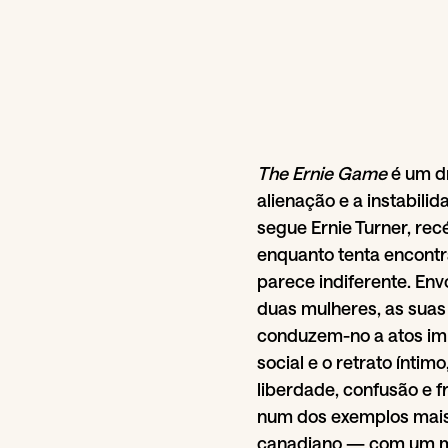
The Ernie Game
é um dr
alienação e a instabili
segue Ernie Turner, rec
enquanto tenta encontr
parece indiferente. E
duas mulheres, as suas
conduzem-no a atos impu
social e o retrato íntim
liberdade, confusão e f
num dos exemplos mais
canadiano — com um 