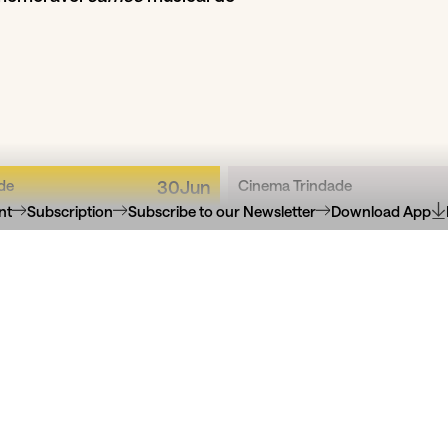
de
30
Jun
Cinema Trindade
nt
Subscription
Subscribe to our Newsletter
Download App
ssos Amigos, de
Os Quatrocentos
Adrián Orr
de François Tr
pecial com o realizador e o
Ciclo Ao Sol Da Nouvel
dutor João Salaviza