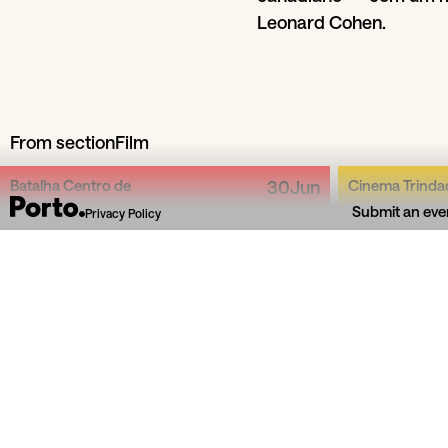
Leonard Cohen.
From section
Film
Batalha Centro de
30
Jun
Cinema Trinda
Cinema
Submit an eve
Privacy Policy
Aos No
Batalha Quiz
Sessão es
com Guilherme Cobretti e Jay Toso
pro