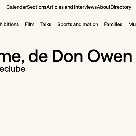
Calendar
Sections
Articles and Interviews
About
Directory
hibitions
Film
Talks
Sports and motion
Families
Mus
ame, de Don Owen
neclube