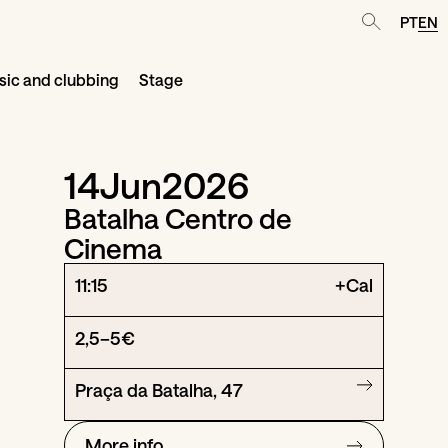
PT
EN
ic and clubbing
Stage
14
Jun
2026
Batalha Centro de
Cinema
11:15
+Cal
2,5–5€
Praça da Batalha, 47
More info