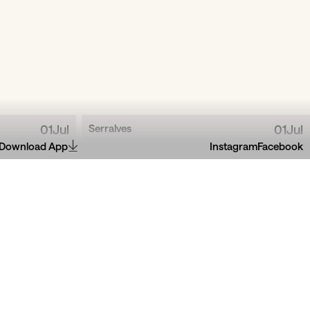
01
Jul
Serralves
01
Jul
Download App
Instagram
Facebook
 Golpes,
O Princípio da Incerteza,
uf...
de Manoel de O...
le Vague
com apresentação de António Preto
Manoel de Oliveira e o Cinema Português III