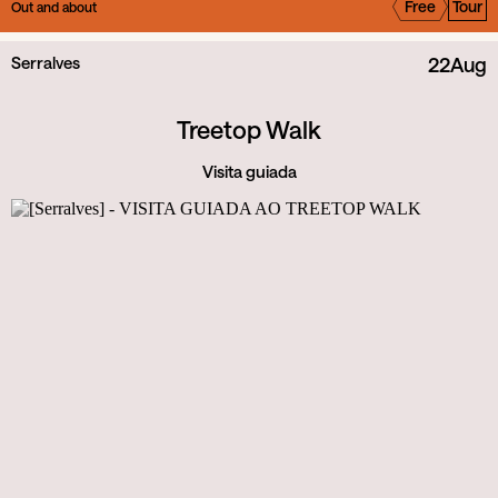
Free
Tour
Out and about
Serralves
22
Aug
Treetop Walk
Visita guiada