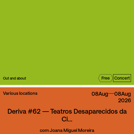
Free
Concert
Out and about
Various locations
08
Aug
08
Aug
2026
Deriva #62 — Teatros Desaparecidos da
Ci...
com Joana Miguel Moreira