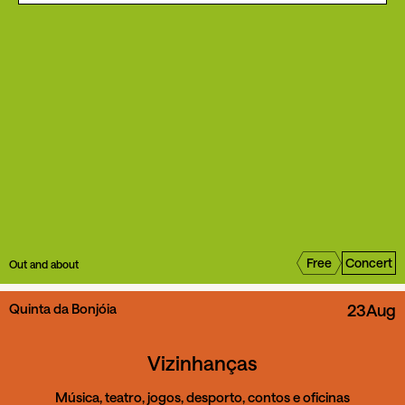
Free
Concert
Out and about
Quinta da Bonjóia
23
Aug
Vizinhanças
Música, teatro, jogos, desporto, contos e oficinas