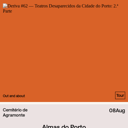
Tour
Out and about
Cemitério de
08
Aug
Agramonte
Almas do Porto