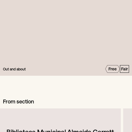
Free
Fair
Out and about
From section
Biblioteca Municipal Almeida Garrett