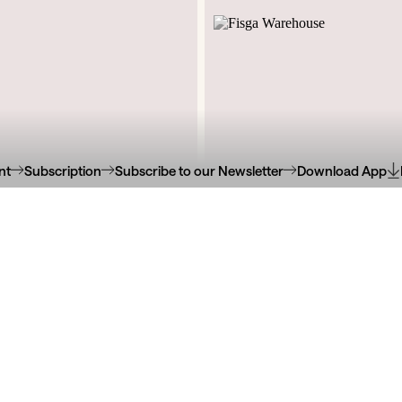
nt
Subscription
Subscribe to our Newsletter
Download App
 do Bonjardim, 1176
Rua de Santos Pousad