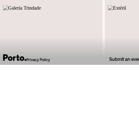
Submit an eve
Privacy Policy
R. de Miguel Bombarda, 141
R.