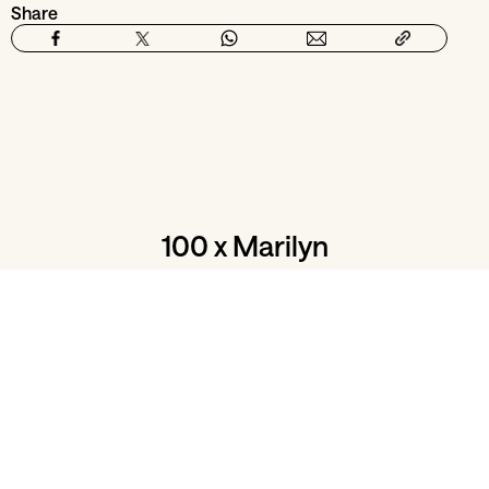
Share
100 x Marilyn
05
Jul
17:15
Batalha Centro de Cinema
The Misfits, de John Huston
100 x Marilyn