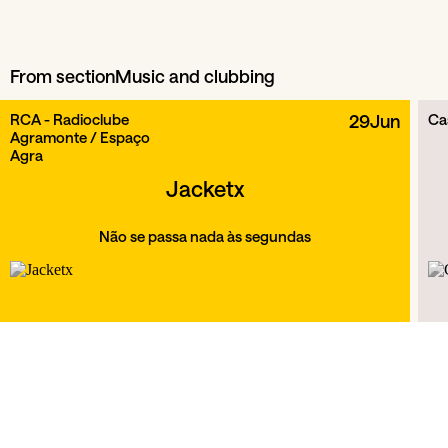
From section
Music and clubbing
RCA - Radioclube
29
Jun
Ca
Agramonte / Espaço
Agra
Jacketx
Não se passa nada às segundas