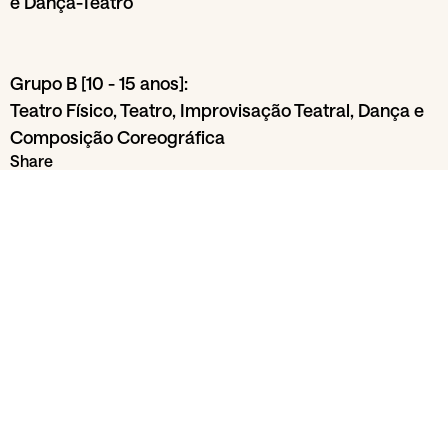
e Dança-Teatro
Grupo B [10 - 15 anos]:
Teatro Físico, Teatro, Improvisação Teatral, Dança e
Composição Coreográfica
Share
From section
Families
Escola Utopia
01
Jun
29
Jun
Gul