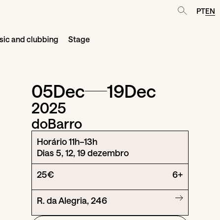
PT
EN
ic and clubbing
Stage
05
Dec
19
Dec
2025
doBarro
Horário 11h–13h
Dias 5, 12, 19 dezembro
25€
6+
R. da Alegria, 246