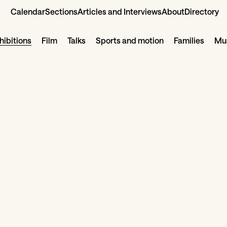
Calendar
Sections
Articles and Interviews
About
Directory
hibitions
Film
Talks
Sports and motion
Families
Mus