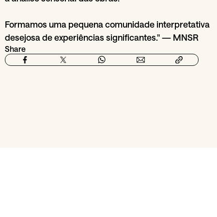
Formamos uma pequena comunidade interpretativa
desejosa de experiências significantes." — MNSR
Share
From section
Art & exhibitions
Escola Utopia
16
Mar
29
Jun
Te
2026
Introdução ao Desenho