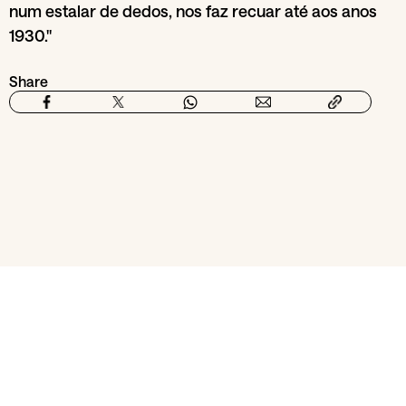
num estalar de dedos, nos faz recuar até aos anos
1930."
Share
From section
Music and clubbing
RCA - Radioclube
29
Jun
Ca
Agramonte / Espaço
Agra
Jacketx