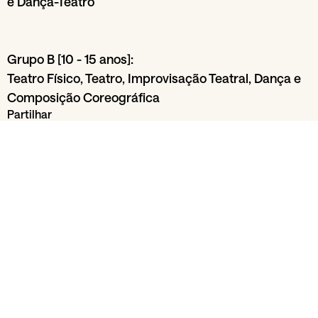
e Dança-Teatro
Grupo B [10 - 15 anos]:
Teatro Físico, Teatro, Improvisação Teatral, Dança e
Composição Coreográfica
Partilhar
Da secção
Famílias
Escola Utopia
01
Jun
29
Jun
Gul