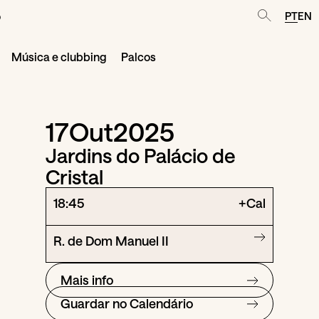
o
PT
EN
Música e clubbing
Palcos
17
Out
2025
Jardins do Palácio de
Cristal
18:45
+Cal
R. de Dom Manuel II
Mais info
Guardar no Calendário