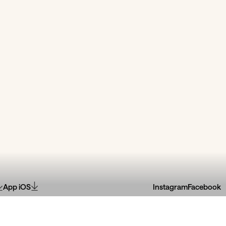
App iOS
Instagram
Facebook
04
Jul
Lavadouros das
04
Jul