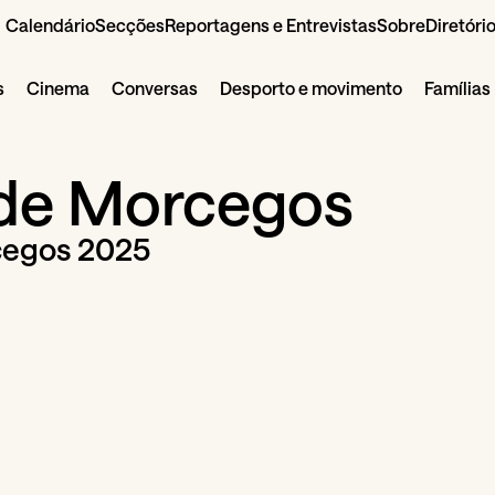
Calendário
Secções
Reportagens e Entrevistas
Sobre
Diretóri
s
Cinema
Conversas
Desporto e movimento
Famílias
de Morcegos
cegos 2025