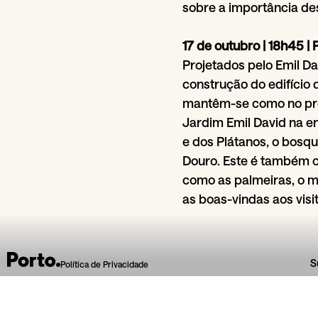
sobre a importância de
17 de outubro | 18h45 | 
Projetados pelo Emil Da
construção do edifício d
mantêm-se como no pro
Jardim Emil David na en
e dos Plátanos, o bosq
Douro. Este é também o 
como as palmeiras, o m
as boas-vindas aos visit
S
Política de Privacidade
Da secção
Ao Fresco
Experience Trindade
29
Jun
Cemitério Pra