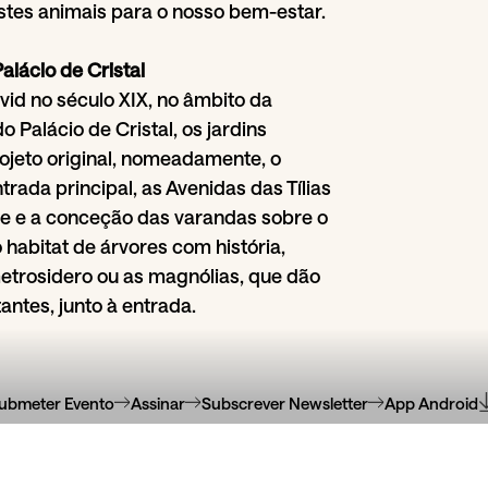
stes animais para o nosso bem-estar.
Palácio de Cristal
vid no século XIX, no âmbito da
o Palácio de Cristal, os jardins
jeto original, nomeadamente, o
trada principal, as Avenidas das Tílias
ue e a conceção das varandas sobre o
habitat de árvores com história,
etrosidero ou as magnólias, que dão
antes, junto à entrada.
ubmeter Evento
Assinar
Subscrever Newsletter
App Android
do do
04
Jul
Serralves