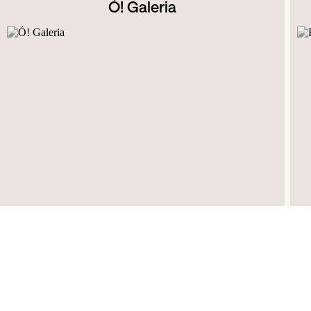
Ó! Galeria
R. de Miguel Bombarda, 61