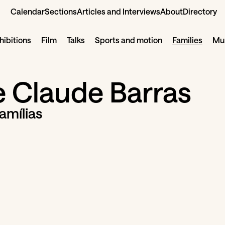
Calendar
Sections
Articles and Interviews
About
Directory
hibitions
Film
Talks
Sports and motion
Families
Mus
e Claude Barras
amílias