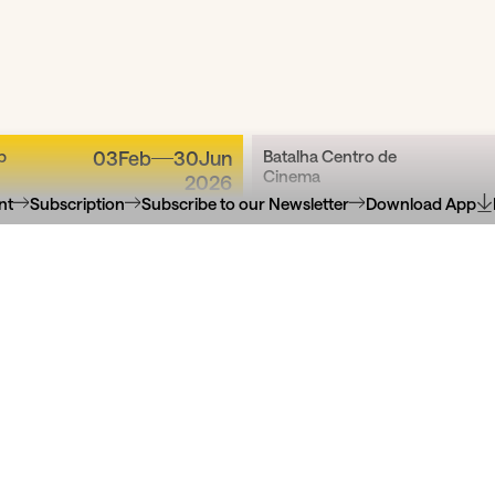
b
03
Feb
30
Jun
Batalha Centro de
Cinema
2026
nt
Subscription
Subscribe to our Newsletter
Download App
a artístico para a
Conseguimos F
meira infân...
Filme + Bin
úsica, com O Som do Algodão
Mini Oásis: Amizades d
Mini Oásis: Amizades de Verã