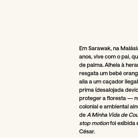
Em Sarawak, na Malásia
anos, vive com o pai, q
de palma. Alheia à her
resgata um bebé orango
alia a um caçador ilega
prima (desalojada devi
proteger a floresta — n
colonial e ambiental ai
de
A Minha Vida de Cou
stop motion
foi exibid
César.