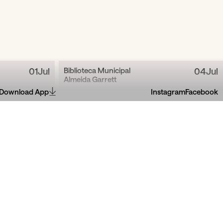
01
Jul
Biblioteca Municipal
04
Jul
Almeida Garrett
Download App
Instagram
Facebook
azer Um
A Cerâmica — do barrro
ti
fazemos som
e Verão
Oficina para famílias, com Saber Fazer
o