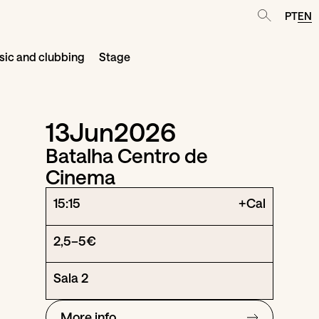
PT
EN
ic and clubbing
Stage
13
Jun
2026
Batalha Centro de
Cinema
15:15
+Cal
2,5–5€
Sala 2
More info