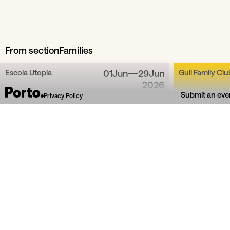
From section
Families
Escola Utopia
01
Jun
29
Jun
Guli Family Clu
2026
Submit an eve
Privacy Policy
Program
Arte no Colo
pri
Oficina sensorial de artes plásticas para
Teatro e m
bebés