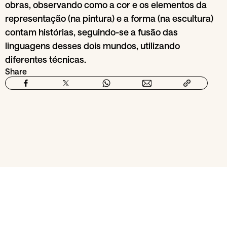
obras, observando como a cor e os elementos da
representação (na pintura) e a forma (na escultura)
contam histórias, seguindo-se a fusão das
linguagens desses dois mundos, utilizando
diferentes técnicas.
Share
From section
Art & exhibitions
Escola Utopia
16
Mar
29
Jun
Te
2026