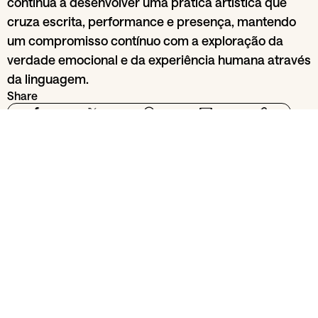
continua a desenvolver uma prática artística que
cruza escrita, performance e presença, mantendo
um compromisso contínuo com a exploração da
verdade emocional e da experiência humana através
da linguagem.
Share
From section
Stage
Balleteatro
20
Jun
29
Jun
Re
LyS
2026