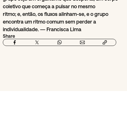
coletivo que começa a pulsar no mesmo
ritmo; e, então, os fluxos alinham-se, e o grupo
encontra um ritmo comum sem perder a
individualidade. — Francisca Lima
Share
From section
Stage
Balleteatro
20
Jun
29
Jun
Re
LyS
2026