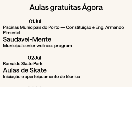
Aulas gratuitas Ágora
01
Jul
Piscinas Municipais do Porto — Constituição e Eng. Armando
Pimentel
Saudavel-Mente
Municipal senior wellness program
02
Jul
Ramalde Skate Park
Aulas de Skate
Iniciação e aperfeiçoamento de técnica
04
Jul
Parques Municipais do Porto
Dias com Energia
Aulas de ioga, pilates, tai-chi e meditação
04
Jul
10:00
Jardins do Palácio de Cristal
Mini Zen