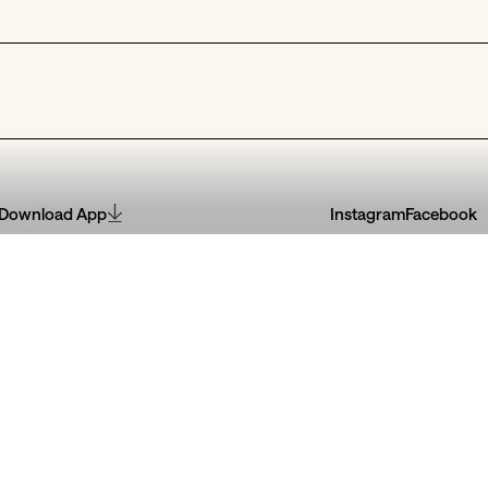
Download App
Instagram
Facebook
os 5 aos
física