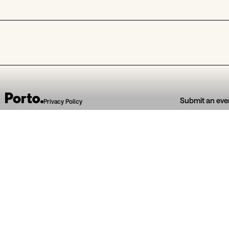
Submit an eve
Privacy Policy
04
Jul
05
Jul