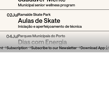
Municipal senior wellness program
02
Jul
Ramalde Skate Park
Aulas de Skate
Iniciação e aperfeiçoamento de técnica
04
Jul
Parques Municipais do Porto
Dias com Energia
nt
Subscription
Subscribe to our Newsletter
Download App
Aulas de ioga, pilates, tai-chi e meditação
10:00
Jardins do Palácio de Cristal
Mini Zen
Programa gratuito de ioga e meditação para crianças d
13 anos
10:00
Various locations
Domingos em forma
Caminhadas e exercícios com profissionais de educação 
01
Aug
Parques Municipais do Porto