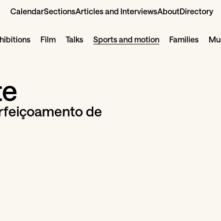
Calendar
Sections
Articles and Interviews
About
Directory
hibitions
Film
Talks
Sports and motion
Families
Mus
te
erfeiçoamento de