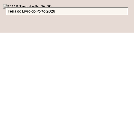
Feira do Livro do Porto 2026
Gratuito
Oficina
Famílias
Galeria Municipal do
12
Set
Porto
Visita guiada às exposições da GMP