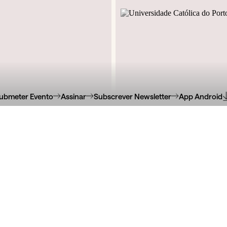
ubmeter Evento
Assinar
Subscrever Newsletter
App Android
 do Bonjardim, 1176
R. de Diogo Botelho,