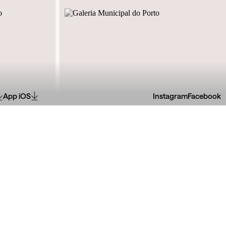
App iOS
Instagram
Facebook
Jardins do Palácio de Cristal, R. de Dom
 1327
Manuel II