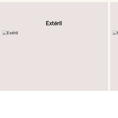
Extéril
R. do Bonjardim, 1176