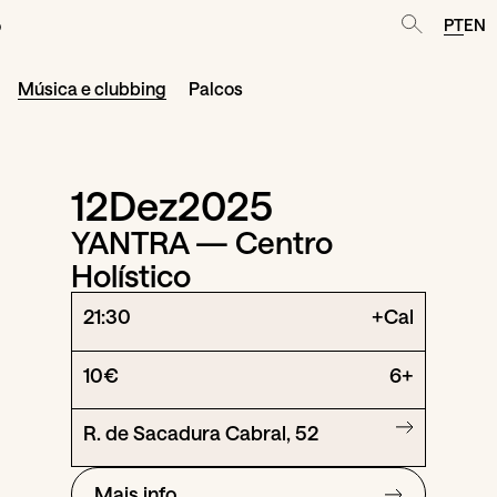
o
PT
EN
Música e clubbing
Palcos
12
Dez
2025
YANTRA — Centro
Holístico
21:30
+Cal
10€
6+
R. de Sacadura Cabral, 52
Mais info