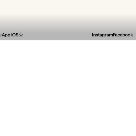
App iOS
Instagram
Facebook
30
Jun
Maus Hábitos
30
Jun
 & Sofia
João Rocha + Rui Catarino