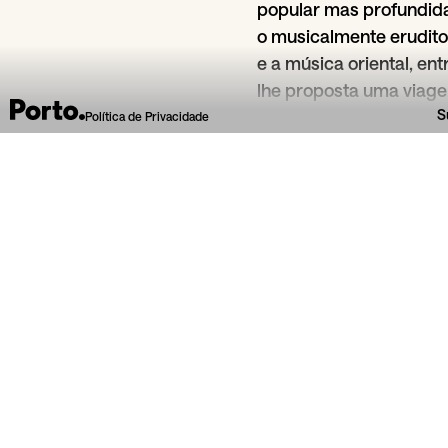
popular mas profundida
o musicalmente erudito 
e a música oriental, ent
lhe proposta uma viag
S
partida na cidade invict
Política de Privacidade
Da secção
Música e clubbing
RCA - Radioclube
29
Jun
Casa da Músic
Agramonte / Espaço
Agra
Jacketx
Futu