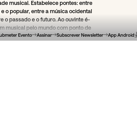
de musical. Estabelece pontes: entre
e o popular, entre a música ocidental
re o passado e o futuro. Ao ouvinte é-
em musical pelo mundo com ponto de
ubmeter Evento
Assinar
Subscrever Newsletter
App Android
a.
a
29
Jun
Studio Sparks
Arianna Casellas
re Rocks 2026
Sá