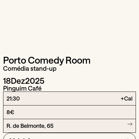
Porto Comedy Room
Comédia stand-up
18
Dez
2025
Pinguim Café
21:30
+Cal
8€
R. de Belmonte, 65