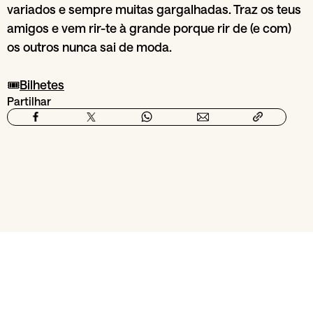
variados e sempre muitas gargalhadas. Traz os teus
amigos e vem rir-te à grande porque rir de (e com)
os outros nunca sai de moda.
🎟️
Bilhetes
Partilhar
Da secção
Palcos
Balleteatro
20
Jun
29
Jun
Re
LyS
2026