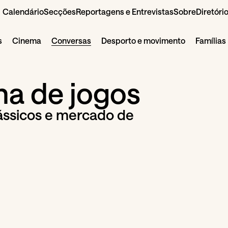
Calendário
Secções
Reportagens e Entrevistas
Sobre
Diretóri
s
Cinema
Conversas
Desporto e movimento
Famílias
a de jogos
ássicos e mercado de