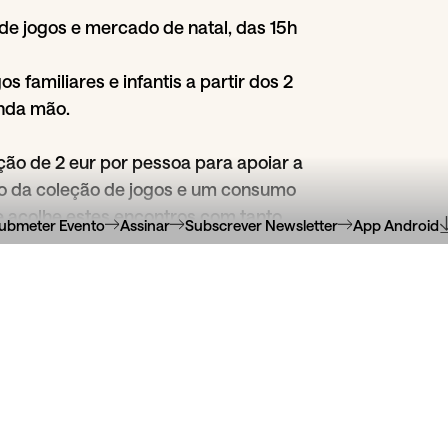
de jogos e mercado de natal, das 15h
s familiares e infantis a partir dos 2
nda mão.
ão de 2 eur por pessoa para apoiar a
 da coleção de jogos e um consumo
e acolhe estes encontros com tanto
ubmeter Evento
Assinar
Subscrever Newsletter
App Android
rogramação completa do mês em