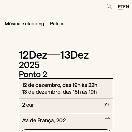
o
PT
EN
Música e clubbing
Palcos
12
Dez
13
Dez
2025
Ponto 2
12 de dezembro, das 19h às 22h
13 de dezembro, das 15h às 19h
2 eur
7+
Av. de França, 202