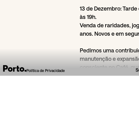
13 de Dezembro: Tarde 
às 19h.
Venda de raridades, jogo
anos. Novos e em segu
Pedimos uma contribuiç
manutenção e expansão
consciente no Café, qu
S
Política de Privacidade
carinho."
Mais informações e p
Jogos no Ponto
.
Da secção
Conversas