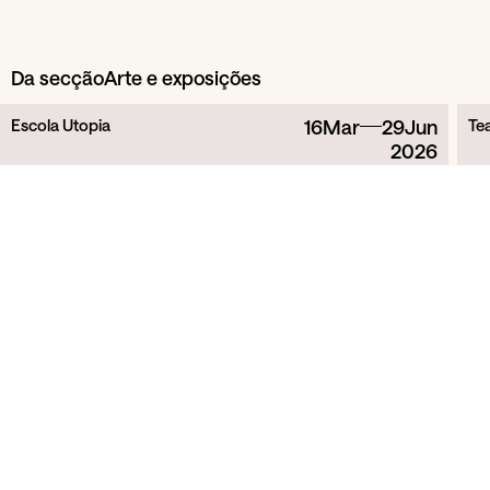
Da secção
Arte e exposições
Escola Utopia
16
Mar
29
Jun
Te
2026
Introdução ao Desenho
Observação como experiência sensível e reflexiva