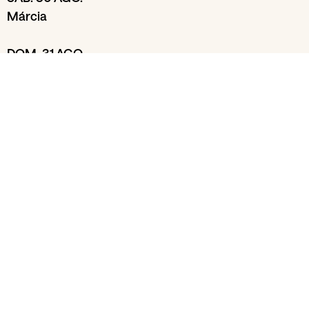
Márcia
DOM. 31 AGO.
Três Tristes Tigres
SEG. 1 SET.
Podcast O que Cresci Ouvindo
com Ivan Lima e Rui Reininho
TER. 2 SET.
Lula Pena
QUA. 3 SET.
Pedro Jóia
Homenagem a Carlos Paredes