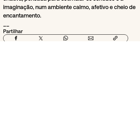
imaginação, num ambiente calmo, afetivo e cheio de
encantamento.
__
Partilhar
Da secção
Famílias
Escola Utopia
01
Jun
29
Jun
Gul
2026
Arte no Colo