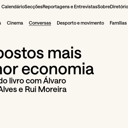
Calendário
Secções
Reportagens e Entrevistas
Sobre
Diretóri
s
Cinema
Conversas
Desporto e movimento
Famílias
postos mais
hor economia
o livro com Álvaro
Alves e Rui Moreira