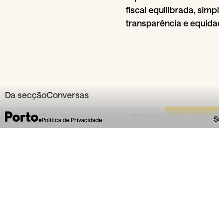
fiscal equilibrada, sim
transparência e equida
Da secção
Conversas
Biblioteca Municipal
29
Jun
Vários locais
S
Política de Privacidade
Almeida Garrett
Formar leitores para
formar cidadãos: le...
Colóquio com Maria Luísa Oliveira, José
Evento liter
Araújo, Matilde Rocha, Is...
o P