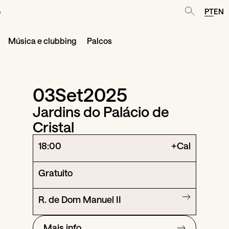
o
PT
EN
Música e clubbing
Palcos
03
Set
2025
Jardins do Palácio de
Cristal
18:00
+Cal
Gratuito
R. de Dom Manuel II
Mais info