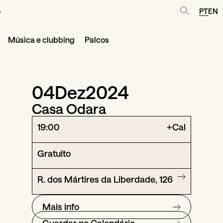
o
PT
EN
Música e clubbing
Palcos
04
Dez
2024
Casa Odara
19:00
+Cal
Gratuito
R. dos Mártires da Liberdade, 126
Mais info