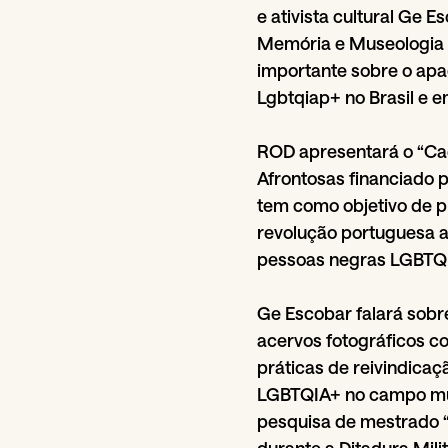
e ativista cultural Ge
Memória e Museologia 
importante sobre o ap
Lgbtqiap+ no Brasil e e
ROD apresentará o “Cad
Afrontosas financiado 
tem como objetivo de p
revolução portuguesa a
pessoas negras LGBTQI
Ge Escobar falará sobre 
acervos fotográficos c
práticas de reivindicaç
LGBTQIA+ no campo musea
pesquisa de mestrado 
durante a Ditadura Milit