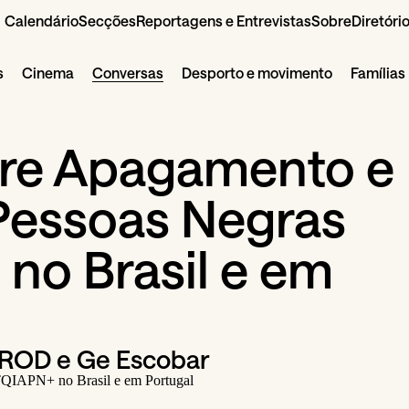
Calendário
Secções
Reportagens e Entrevistas
Sobre
Diretóri
s
Cinema
Conversas
Desporto e movimento
Famílias
bre Apagamento e
Pessoas Negras
no Brasil e em
ROD e Ge Escobar