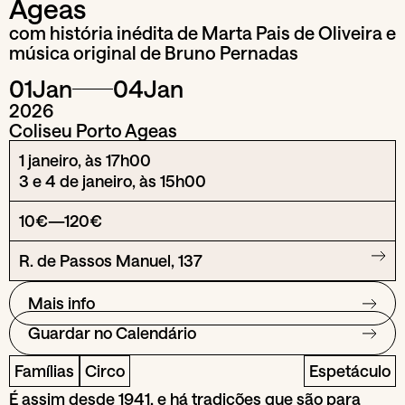
Ageas
com história inédita de Marta Pais de Oliveira e
música original de Bruno Pernadas
01
Jan
04
Jan
2026
Coliseu Porto Ageas
1 janeiro, às 17h00
3 e 4 de janeiro, às 15h00
10€—120€
R. de Passos Manuel, 137
Mais info
Guardar no Calendário
Famílias
Circo
Espetáculo
É assim desde 1941, e há tradições que são para