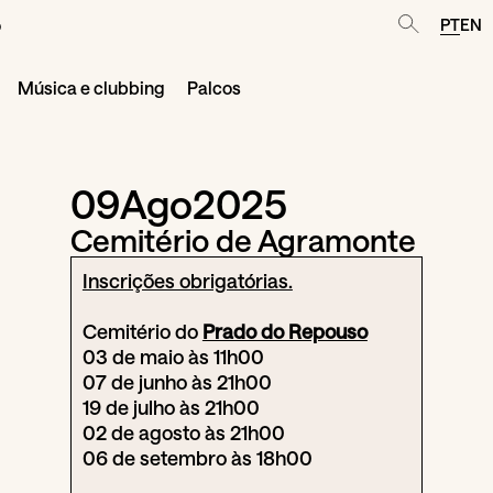
o
PT
EN
Música e clubbing
Palcos
09
Ago
2025
Cemitério de Agramonte
Inscrições obrigatórias.
Cemitério do
Prado do Repouso
03 de maio às 11h00
07 de junho às 21h00
19 de julho às 21h00
02 de agosto às 21h00
06 de setembro às 18h00