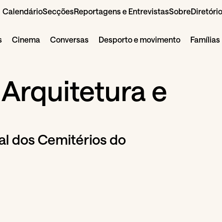
Calendário
Secções
Reportagens e Entrevistas
Sobre
Diretóri
s
Cinema
Conversas
Desporto e movimento
Famílias
Arquitetura e
al dos Cemitérios do