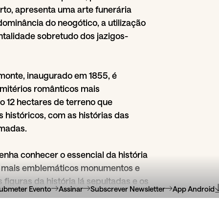
rto, apresenta uma arte funerária
dominância do neogótico, a utilização
talidade sobretudo dos jazigos-
monte, inaugurado em 1855, é
mitérios românticos mais
o 12 hectares de terreno que
istóricos, com as histórias das
umadas.
venha conhecer o essencial da história
us mais emblemáticos monumentos e
s figuras da história lá sepultadas e os
ubmeter Evento
Assinar
Subscrever Newsletter
App Android
s. Os Cemitérios do Prado do
te são desde 2005 reconhecidos