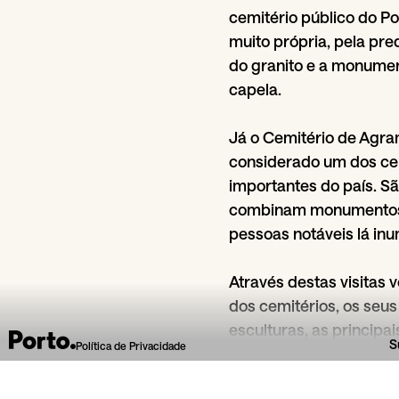
cemitério público do Po
muito própria, pela pre
do granito e a monumen
capela.
Já o Cemitério de Agra
considerado um dos ce
importantes do país. Sã
combinam monumentos h
pessoas notáveis lá in
Através destas visitas 
dos cemitérios, os se
esculturas, as principai
S
Política de Privacidade
túmulos mais inusitado
Repouso e de Agramon