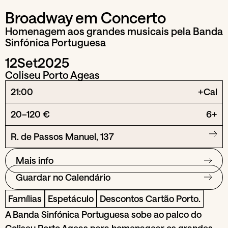
Broadway em Concerto
Homenagem aos grandes musicais pela Banda
Sinfónica Portuguesa
12
Set
2025
Coliseu Porto Ageas
21:00
+Cal
20–120 €
6+
R. de Passos Manuel, 137
Mais info
Guardar no Calendário
Famílias
Espetáculo
Descontos Cartão Porto.
A Banda Sinfónica Portuguesa sobe ao palco do
Coliseu Porto Ageas para homenagear os grandes