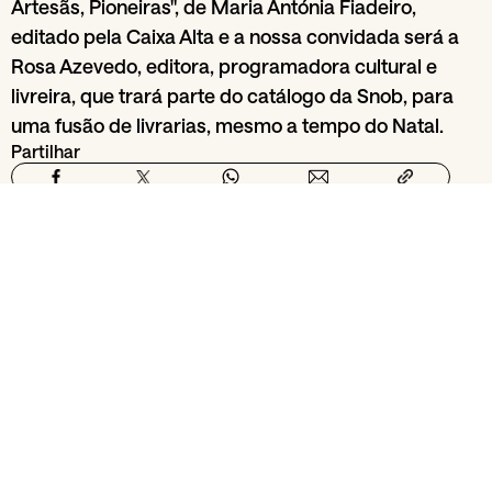
Artesãs, Pioneiras", de Maria Antónia Fiadeiro,
editado pela Caixa Alta e a nossa convidada será a
Rosa Azevedo, editora, programadora cultural e
livreira, que trará parte do catálogo da Snob, para
uma fusão de livrarias, mesmo a tempo do Natal.
Partilhar
Da secção
Conversas
Biblioteca Municipal
29
Jun
Vár
Almeida Garrett