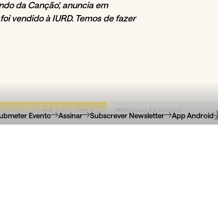
undo da Canção', anuncia em
 foi vendido à IURD. Temos de fazer
24
Jun
29
Jun
Biblioteca Municipal
ubmeter Evento
Assinar
Subscrever Newsletter
App Android
Almeida Garrett
2026
Leitura, Cidad
BABELL
Bibliotec
ário e cultural vai transformar
Colóquio com Jorge Sobr
orto em “cidade-li...
Duarte Eiras, Raquel Patr