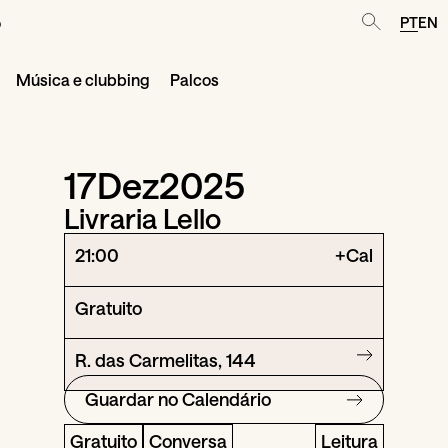
o
PT
EN
Música e clubbing
Palcos
17
Dez
2025
Livraria Lello
21:00
+Cal
Gratuito
R. das Carmelitas, 144
Guardar no Calendário
Gratuito
Conversa
Leitura