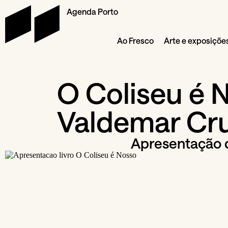
Agenda Porto
Ao Fresco
Arte e exposiçõe
O Coliseu é 
Valdemar Cr
Apresentação d