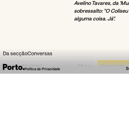
Avelino Tavares, da 'M
sobressalto: "O Coliseu
alguma coisa. Já".
Da secção
Conversas
Biblioteca Municipal
29
Jun
Vários locais
S
Política de Privacidade
Almeida Garrett
Formar leitores para
formar cidadãos: le...
Colóquio com Maria Luísa Oliveira, José
Evento liter
Araújo, Matilde Rocha, Is...
o P