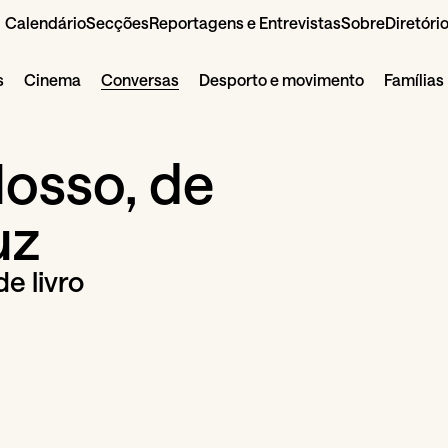
Calendário
Secções
Reportagens e Entrevistas
Sobre
Diretóri
s
Cinema
Conversas
Desporto e movimento
Famílias
Nosso, de
uz
e livro