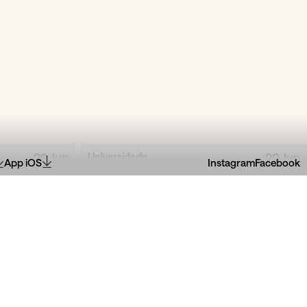
29
Jun
Universidade
29
Jun
App iOS
Instagram
Facebook
Portucalense Infante
D. Henrique
ania &
Doutoramentos Honoris
a
Causa no 40.º aniv...
ado, Bruno
Atribuição de grau a Maria Lúcia Amaral e
iarca,...
Luís Portela