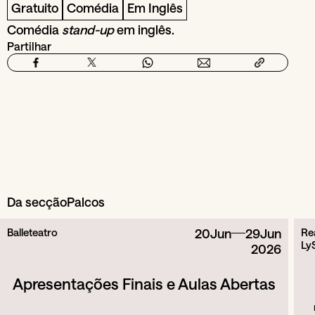
Gratuito
Comédia
Em Inglês
Comédia
stand-up
em inglês.
Partilhar
Da secção
Palcos
Balleteatro
20
Jun
29
Jun
Re
LyS
2026
Apresentações Finais e Aulas Abertas