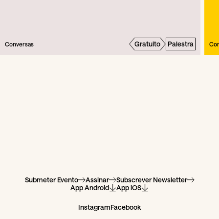
Gratuito
Palestra
Conversas
Con
Submeter Evento
Assinar
Subscrever Newsletter
App Android
App iOS
Instagram
Facebook