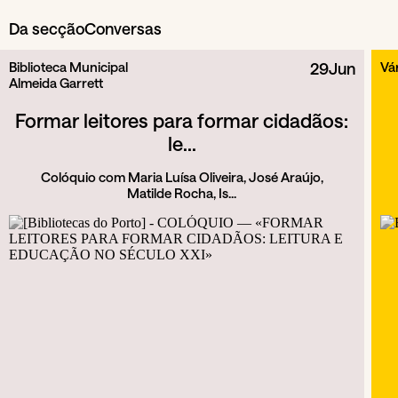
Da secção
Conversas
Biblioteca Municipal
29
Jun
Vár
Almeida Garrett
Formar leitores para formar cidadãos:
le...
Colóquio com Maria Luísa Oliveira, José Araújo,
Matilde Rocha, Is...