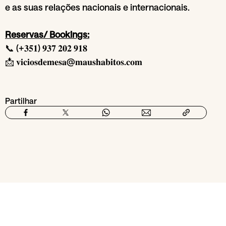
e as suas relações nacionais e internacionais.
Reservas/ Bookings:
📞 (+𝟑𝟓𝟏) 𝟗𝟑𝟕 𝟐𝟎𝟐 𝟗𝟏𝟖
📩 𝐯𝐢𝐜𝐢𝐨𝐬𝐝𝐞𝐦𝐞𝐬𝐚@𝐦𝐚𝐮𝐬𝐡𝐚𝐛𝐢𝐭𝐨𝐬.𝐜𝐨𝐦
Partilhar
Da secção
Música e clubbing